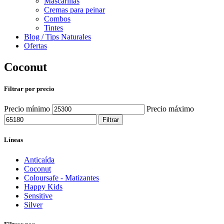
Mascarillas
Cremas para peinar
Combos
Tintes
Blog / Tips Naturales
Ofertas
Coconut
Filtrar por precio
Precio mínimo
Precio máximo
Filtrar
Líneas
Anticaída
Coconut
Coloursafe - Matizantes
Happy Kids
Sensitive
Silver