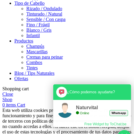
Tipo de Cabello
Rizado / Ondulado
Tinturado / Natural
Sensible / Con caspa
Fino / Frágil
Blanco / Gris
Infantil
Productos
Champús
Mascarillas
Cremas para peinar
Combos
Tintes
Blog / Tips Naturales
Ofertas
Shopping cart
¿Cómo podemos ayudarte?
Close
Shop
0
items
Cart
Naturvital
Esta web utiliza cookies propias y de terceros para su correcto
Online
Whatsapp
funcionamiento y para fines analíticos. Contiene enlaces a sitios web
de terceros con políticas de privacidad ajenas que podrás aceptar o
Free Widget by ToChat.be
no cuando accedas a ellos. Al hacer clic en el botón Aceptar, acepta
el uso de estas tecnologías y el procesamiento de tus datos para estos