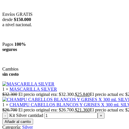
Envíos GRATIS
desde
$150.000
a nivel nacional.
Pagos
100%
seguros
Cambios
sin costo
1 ×
MASCARILLA SILVER
$
32.300
El precio original era: $32.300.
$
25.840
El precio actual es: $
1 ×
CHAMPU CABELLOS BLANCOS Y GRISES X 300 ml. SIL
$
26.700
El precio original era: $26.700.
$
21.360
El precio actual es: $
Kit Silver cantidad
Añadir al carrito
Categoría:
Silver