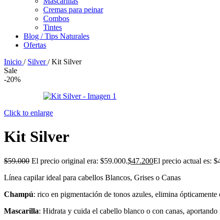
Mascarillas
Cremas para peinar
Combos
Tintes
Blog / Tips Naturales
Ofertas
Inicio
/
Silver
/
Kit Silver
Sale
-20%
Click to enlarge
Kit Silver
$
59.000
El precio original era: $59.000.
$
47.200
El precio actual es: $
Línea capilar ideal para cabellos Blancos, Grises o Canas
Champú
: rico en pigmentación de tonos azules, elimina ópticamente e
Mascarilla
: Hidrata y cuida el cabello blanco o con canas, aportando 