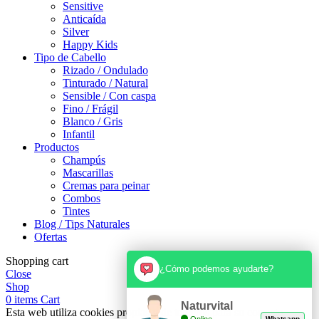
Sensitive
Anticaída
Silver
Happy Kids
Tipo de Cabello
Rizado / Ondulado
Tinturado / Natural
Sensible / Con caspa
Fino / Frágil
Blanco / Gris
Infantil
Productos
Champús
Mascarillas
Cremas para peinar
Combos
Tintes
Blog / Tips Naturales
Ofertas
Shopping cart
¿Cómo podemos ayudarte?
Close
Shop
0
items
Cart
Naturvital
Esta web utiliza cookies propias y de terceros para su correcto
Online
Whatsapp