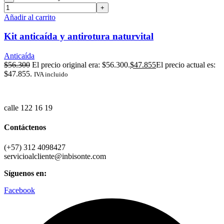
Añadir al carrito
Kit anticaída y antirotura naturvital
Anticaída
$
56.300
El precio original era: $56.300.
$
47.855
El precio actual es:
$47.855.
IVA incluido
calle 122 16 19
Contáctenos
(+57) 312 4098427
servicioalcliente@inbisonte.com
Síguenos en:
Facebook